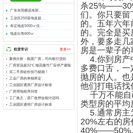
杀25%——
广东东莞横沥东部…
们。你只要留
工业区250亩地皮超…
的。五年六年
有证地皮5000㎡仅…
的。完全是买
地皮出售800㎡
外，要多走几
房是一辈子的
租赁常识
更多>>
4.你到房产
案例分析：购置厂房，可向银行贷款
厂房室温超32℃ 烟花爆竹厂应停产避险
多费口舌，一
买二手房砍价技巧秘籍！
抛房的人。也
工业厂房的单独界定
他们打电话找
工业园区通用厂房设计标准
厂房用地程序问答
千万不能自己
工厂换主，原厂收押金能讨还吗
类型房的平均
工业园区通用厂房设计标准
5.通常房主
20%左右的
40%——50