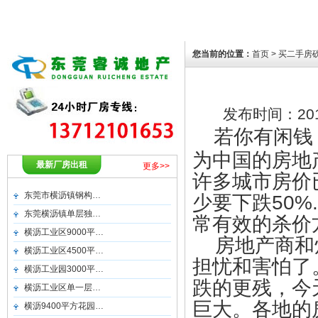
您当前的位置：
首页
> 买二手房
发布时间：
20
若你有闲钱
为中国的房地
最新厂房出租
更多>>
许多城市房价
东莞市横沥镇钢构…
少要下跌50
东莞横沥镇单层独…
常有效的杀价
横沥工业区9000平…
房地产商和炒
横沥工业区4500平…
担忧和害怕了
横沥工业园3000平…
跌的更残，今
横沥工业区单一层…
巨大。各地的
横沥9400平方花园…