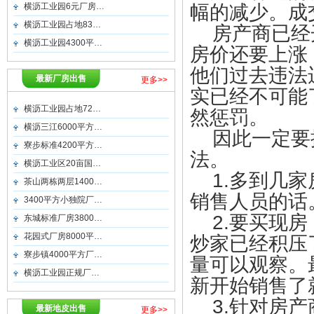
幅的减少。成
横沥工业园6元厂房…
横沥工业园占地83…
房产商已经开
横沥工业园4300平…
房价还要上涨
他们过去违法
最新厂房出售
更多>>
实已经不可能
横沥工业园占地72…
然惩罚。
横沥三江6000平方…
因此一定要抓
寮步标准4200平方…
法。
横沥工业区20亩国…
1.多到几家
茶山两栋两层1400…
销售人员的话
3400平方小独院厂…
2.要买现房
东城标准厂房3800…
花园式厂房8000平…
炒家已经积压
寮步镇4000平方厂…
量可以观察。
横沥工业园正规厂…
新开始销售了
3.针对房产
最新地皮出售
更多>>