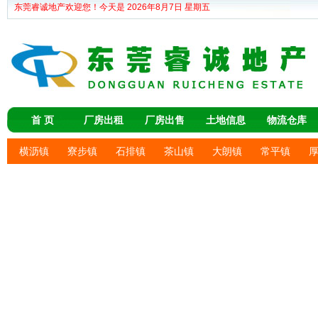
东莞睿诚地产欢迎您！今天是
2026年8月7日 星期五
首 页
厂房出租
厂房出售
土地信息
物流仓库
横沥镇
寮步镇
石排镇
茶山镇
大朗镇
常平镇